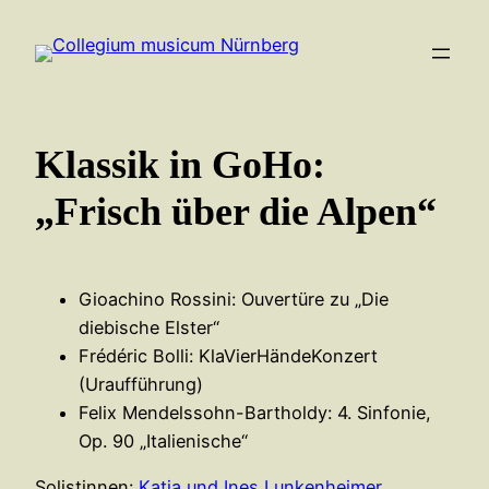
Zum
Inhalt
springen
Klassik in GoHo:
„Frisch über die Alpen“
Gioachino Rossini: Ouvertüre zu „Die
diebische Elster“
Frédéric Bolli: KlaVierHändeKonzert
(Uraufführung)
Felix Mendelssohn-Bartholdy: 4. Sinfonie,
Op. 90 „Italienische“
Solistinnen:
Katja und Ines Lunkenheimer