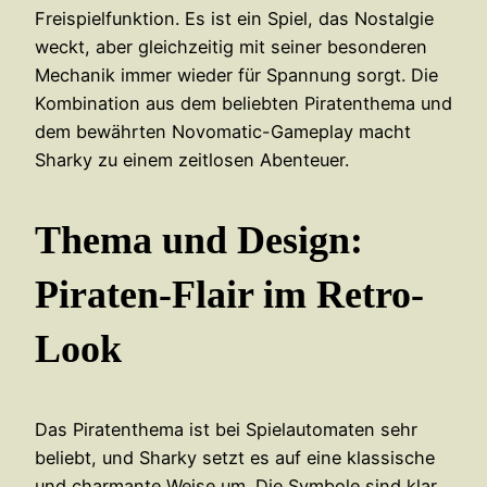
Freispielfunktion. Es ist ein Spiel, das Nostalgie
weckt, aber gleichzeitig mit seiner besonderen
Mechanik immer wieder für Spannung sorgt. Die
Kombination aus dem beliebten Piratenthema und
dem bewährten Novomatic-Gameplay macht
Sharky zu einem zeitlosen Abenteuer.
Thema und Design:
Piraten-Flair im Retro-
Look
Das Piratenthema ist bei Spielautomaten sehr
beliebt, und Sharky setzt es auf eine klassische
und charmante Weise um. Die Symbole sind klar