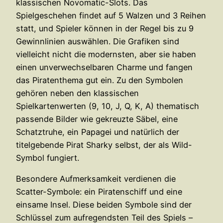
klassischen Novomatic-Slots. Das
Spielgeschehen findet auf 5 Walzen und 3 Reihen
statt, und Spieler können in der Regel bis zu 9
Gewinnlinien auswählen. Die Grafiken sind
vielleicht nicht die modernsten, aber sie haben
einen unverwechselbaren Charme und fangen
das Piratenthema gut ein. Zu den Symbolen
gehören neben den klassischen
Spielkartenwerten (9, 10, J, Q, K, A) thematisch
passende Bilder wie gekreuzte Säbel, eine
Schatztruhe, ein Papagei und natürlich der
titelgebende Pirat Sharky selbst, der als Wild-
Symbol fungiert.
Besondere Aufmerksamkeit verdienen die
Scatter-Symbole: ein Piratenschiff und eine
einsame Insel. Diese beiden Symbole sind der
Schlüssel zum aufregendsten Teil des Spiels –