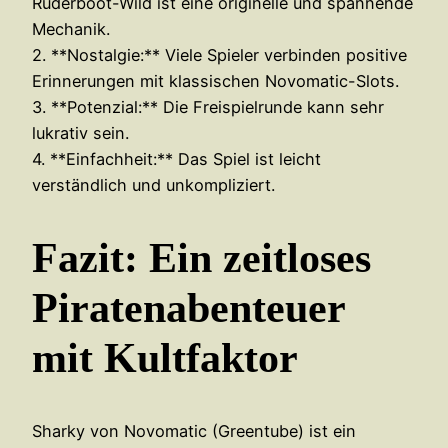
Ruderboot-Wild ist eine originelle und spannende
Mechanik.
2. **Nostalgie:** Viele Spieler verbinden positive
Erinnerungen mit klassischen Novomatic-Slots.
3. **Potenzial:** Die Freispielrunde kann sehr
lukrativ sein.
4. **Einfachheit:** Das Spiel ist leicht
verständlich und unkompliziert.
Fazit: Ein zeitloses
Piratenabenteuer
mit Kultfaktor
Sharky von Novomatic (Greentube) ist ein