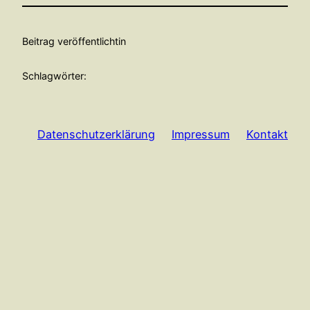
Beitrag veröffentlicht
in
Schlagwörter:
Datenschutzerklärung
Impressum
Kontakt