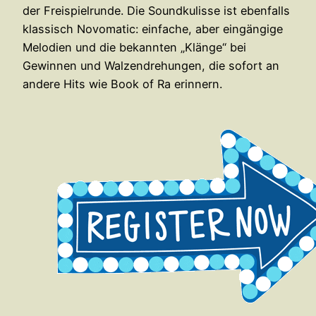
der Freispielrunde. Die Soundkulisse ist ebenfalls
klassisch Novomatic: einfache, aber eingängige
Melodien und die bekannten „Klänge“ bei
Gewinnen und Walzendrehungen, die sofort an
andere Hits wie Book of Ra erinnern.