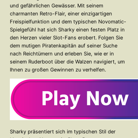
und gefährlichen Gewässer. Mit seinem
charmanten Retro-Flair, einer einzigartigen
Freispielfunktion und dem typischen Novomatic-
Spielgefühl hat sich Sharky einen festen Platz in
den Herzen vieler Slot-Fans erobert. Folgen Sie
dem mutigen Piratenkapitän auf seiner Suche
nach Reichtümern und erleben Sie, wie er in
seinem Ruderboot über die Walzen navigiert, um
Ihnen zu großen Gewinnen zu verhelfen.
Sharky präsentiert sich im typischen Stil der