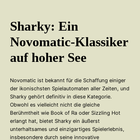
Sharky: Ein
Novomatic-Klassiker
auf hoher See
Novomatic ist bekannt für die Schaffung einiger
der ikonischsten Spielautomaten aller Zeiten, und
Sharky gehört definitiv in diese Kategorie.
Obwohl es vielleicht nicht die gleiche
Berühmtheit wie Book of Ra oder Sizzling Hot
erlangt hat, bietet Sharky ein äußerst
unterhaltsames und einzigartiges Spielerlebnis,
insbesondere durch seine innovative