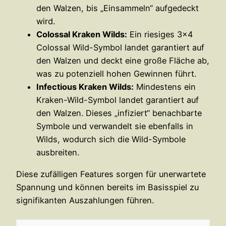
den Walzen, bis „Einsammeln“ aufgedeckt
wird.
Colossal Kraken Wilds:
Ein riesiges 3×4
Colossal Wild-Symbol landet garantiert auf
den Walzen und deckt eine große Fläche ab,
was zu potenziell hohen Gewinnen führt.
Infectious Kraken Wilds:
Mindestens ein
Kraken-Wild-Symbol landet garantiert auf
den Walzen. Dieses „infiziert“ benachbarte
Symbole und verwandelt sie ebenfalls in
Wilds, wodurch sich die Wild-Symbole
ausbreiten.
Diese zufälligen Features sorgen für unerwartete
Spannung und können bereits im Basisspiel zu
signifikanten Auszahlungen führen.