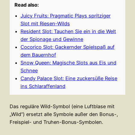
Read also:
Juicy Fruits: Pragmatic Plays spritziger
Slot mit Riesen-Wilds
Resident Slot: Tauchen Sie ein in die Welt
der Spionage und Gewinne
Cocorico Slot: Gackernder Spielspaß auf
dem Bauernhof
Snow Queen: Magische Slots aus Eis und
Schnee
Candy Palace Slot: Eine zuckersüße Reise
ins Schlaraffenland
Das reguläre Wild-Symbol (eine Luftblase mit
„Wild“) ersetzt alle Symbole außer den Bonus-,
Freispiel- und Truhen-Bonus-Symbolen.