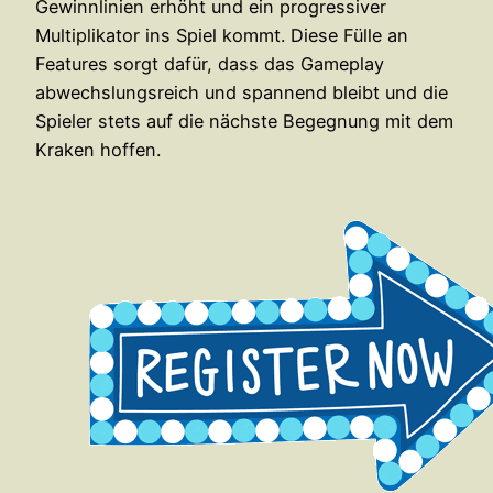
Gewinnlinien erhöht und ein progressiver
Multiplikator ins Spiel kommt. Diese Fülle an
Features sorgt dafür, dass das Gameplay
abwechslungsreich und spannend bleibt und die
Spieler stets auf die nächste Begegnung mit dem
Kraken hoffen.