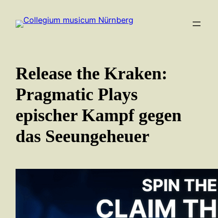
Zum
Inhalt
springen
Release the Kraken:
Pragmatic Plays
epischer Kampf gegen
das Seeungeheuer