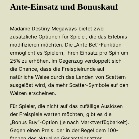
Ante-Einsatz und Bonuskauf
Madame Destiny Megaways bietet zwei
zusätzliche Optionen für Spieler, die das Erlebnis
modifizieren möchten. Die „Ante Bet“-Funktion
ermöglicht es Spielern, ihren Einsatz pro Spin um
25% zu erhöhen. Im Gegenzug verdoppelt sich
die Chance, dass die Freispielrunde auf
natürliche Weise durch das Landen von Scattern
ausgelöst wird, da mehr Scatter-Symbole auf den
Walzen erscheinen.
Für Spieler, die nicht auf das zufällige Auslösen
der Freispiele warten möchten, gibt es die
„Bonus Buy“-Option (je nach Marktverfügbarkeit).
Gegen einen Preis, der in der Regel dem 100-
fachen des aktuellen Gesamteinsatzes