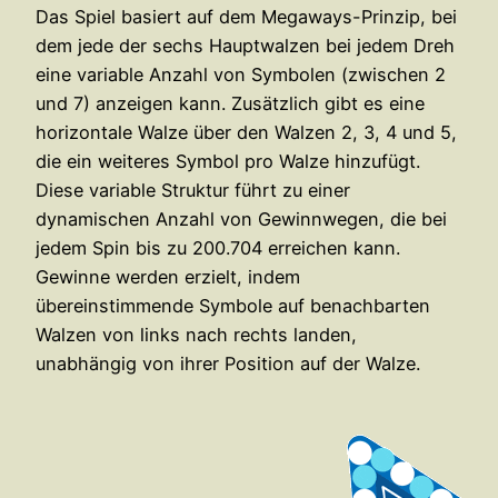
Das Spiel basiert auf dem Megaways-Prinzip, bei
dem jede der sechs Hauptwalzen bei jedem Dreh
eine variable Anzahl von Symbolen (zwischen 2
und 7) anzeigen kann. Zusätzlich gibt es eine
horizontale Walze über den Walzen 2, 3, 4 und 5,
die ein weiteres Symbol pro Walze hinzufügt.
Diese variable Struktur führt zu einer
dynamischen Anzahl von Gewinnwegen, die bei
jedem Spin bis zu 200.704 erreichen kann.
Gewinne werden erzielt, indem
übereinstimmende Symbole auf benachbarten
Walzen von links nach rechts landen,
unabhängig von ihrer Position auf der Walze.