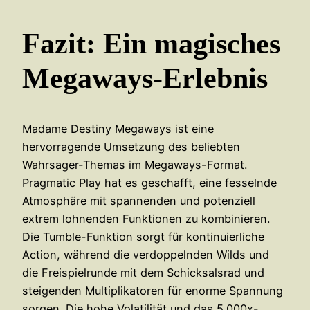
Fazit: Ein magisches
Megaways-Erlebnis
Madame Destiny Megaways ist eine
hervorragende Umsetzung des beliebten
Wahrsager-Themas im Megaways-Format.
Pragmatic Play hat es geschafft, eine fesselnde
Atmosphäre mit spannenden und potenziell
extrem lohnenden Funktionen zu kombinieren.
Die Tumble-Funktion sorgt für kontinuierliche
Action, während die verdoppelnden Wilds und
die Freispielrunde mit dem Schicksalsrad und
steigenden Multiplikatoren für enorme Spannung
sorgen. Die hohe Volatilität und das 5.000x-