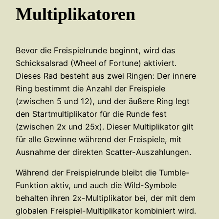
Multiplikatoren
Bevor die Freispielrunde beginnt, wird das
Schicksalsrad (Wheel of Fortune) aktiviert.
Dieses Rad besteht aus zwei Ringen: Der innere
Ring bestimmt die Anzahl der Freispiele
(zwischen 5 und 12), und der äußere Ring legt
den Startmultiplikator für die Runde fest
(zwischen 2x und 25x). Dieser Multiplikator gilt
für alle Gewinne während der Freispiele, mit
Ausnahme der direkten Scatter-Auszahlungen.
Während der Freispielrunde bleibt die Tumble-
Funktion aktiv, und auch die Wild-Symbole
behalten ihren 2x-Multiplikator bei, der mit dem
globalen Freispiel-Multiplikator kombiniert wird.