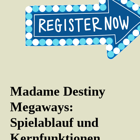
Madame Destiny
Megaways:
Spielablauf und
Kernfunktionen