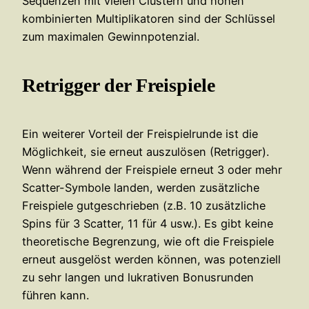
Sequenzen mit vielen Clustern und hohen
kombinierten Multiplikatoren sind der Schlüssel
zum maximalen Gewinnpotenzial.
Retrigger der Freispiele
Ein weiterer Vorteil der Freispielrunde ist die
Möglichkeit, sie erneut auszulösen (Retrigger).
Wenn während der Freispiele erneut 3 oder mehr
Scatter-Symbole landen, werden zusätzliche
Freispiele gutgeschrieben (z.B. 10 zusätzliche
Spins für 3 Scatter, 11 für 4 usw.). Es gibt keine
theoretische Begrenzung, wie oft die Freispiele
erneut ausgelöst werden können, was potenziell
zu sehr langen und lukrativen Bonusrunden
führen kann.