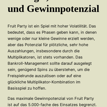
und Gewinnpotenzial
Fruit Party ist ein Spiel mit hoher Volatilität. Das
bedeutet, dass es Phasen geben kann, in denen
wenige oder nur kleine Gewinne erzielt werden,
aber das Potenzial für plötzliche, sehr hohe
Auszahlungen, insbesondere durch die
Multiplikatoren, ist stets vorhanden. Das
Bankroll-Management sollte darauf ausgelegt
sein, genügend Spins zu überstehen, um die
Freispielrunde auszulösen oder auf eine
glückliche Multiplikator-Kombination im
Basisspiel zu hoffen.
Das maximale Gewinnpotenzial von Fruit Party
ist auf das 5.000-fache des Einsatzes begrenzt.