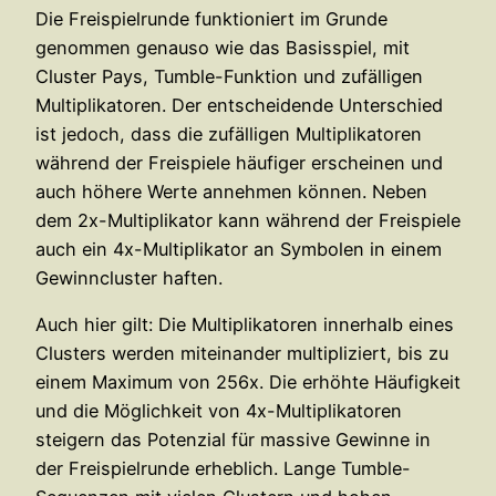
Die Freispielrunde funktioniert im Grunde
genommen genauso wie das Basisspiel, mit
Cluster Pays, Tumble-Funktion und zufälligen
Multiplikatoren. Der entscheidende Unterschied
ist jedoch, dass die zufälligen Multiplikatoren
während der Freispiele häufiger erscheinen und
auch höhere Werte annehmen können. Neben
dem 2x-Multiplikator kann während der Freispiele
auch ein 4x-Multiplikator an Symbolen in einem
Gewinncluster haften.
Auch hier gilt: Die Multiplikatoren innerhalb eines
Clusters werden miteinander multipliziert, bis zu
einem Maximum von 256x. Die erhöhte Häufigkeit
und die Möglichkeit von 4x-Multiplikatoren
steigern das Potenzial für massive Gewinne in
der Freispielrunde erheblich. Lange Tumble-