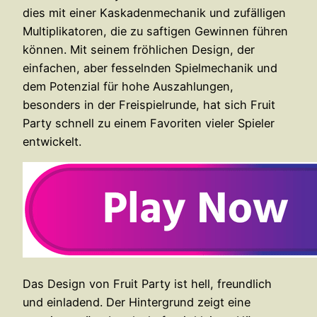
dies mit einer Kaskadenmechanik und zufälligen
Multiplikatoren, die zu saftigen Gewinnen führen
können. Mit seinem fröhlichen Design, der
einfachen, aber fesselnden Spielmechanik und
dem Potenzial für hohe Auszahlungen,
besonders in der Freispielrunde, hat sich Fruit
Party schnell zu einem Favoriten vieler Spieler
entwickelt.
Das Design von Fruit Party ist hell, freundlich
und einladend. Der Hintergrund zeigt eine