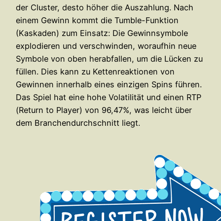
der Cluster, desto höher die Auszahlung. Nach
einem Gewinn kommt die Tumble-Funktion
(Kaskaden) zum Einsatz: Die Gewinnsymbole
explodieren und verschwinden, woraufhin neue
Symbole von oben herabfallen, um die Lücken zu
füllen. Dies kann zu Kettenreaktionen von
Gewinnen innerhalb eines einzigen Spins führen.
Das Spiel hat eine hohe Volatilität und einen RTP
(Return to Player) von 96,47%, was leicht über
dem Branchendurchschnitt liegt.