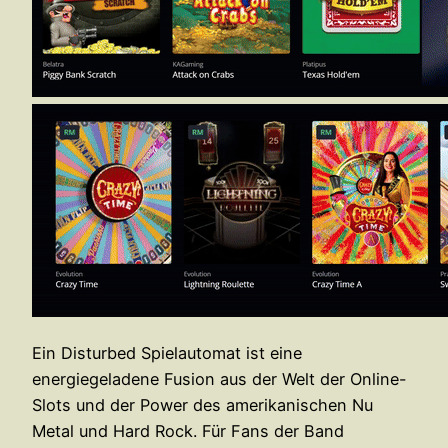
Ein Disturbed Spielautomat ist eine
energiegeladene Fusion aus der Welt der Online-
Slots und der Power des amerikanischen Nu
Metal und Hard Rock. Für Fans der Band