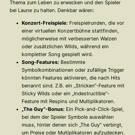
Thema zum Leben zu erwecken und den Spieler
bei Laune zu halten. Denkbar wären:
Konzert-Freispiele:
Freispielrunden, die vor
einer virtuellen Konzertbühne stattfinden,
möglicherweise mit verbesserten Walzen
oder zusätzlichen Wilds, während ein
kompletter Song gespielt wird.
Song-Features:
Bestimmte
Symbolkombinationen oder zufällige Trigger
könnten Features aktivieren, die nach Hits
benannt sind. Z.B. ein „Stricken“-Feature mit
Sticky Wilds oder ein „Indestructible“-
Feature mit Respins und Multiplikatoren.
„The Guy“-Bonus:
Ein Pick-and-Click-Spiel,
bei dem der Spieler Symbole auswählen
muss, hinter denen sich „The Guy“ verbirgt,
um Preise oder Multiplikatoren aufzudecken.