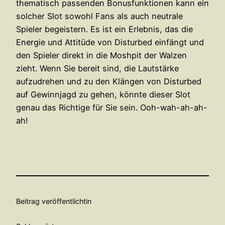
thematisch passenden Bonusfunktionen kann ein
solcher Slot sowohl Fans als auch neutrale
Spieler begeistern. Es ist ein Erlebnis, das die
Energie und Attitüde von Disturbed einfängt und
den Spieler direkt in die Moshpit der Walzen
zieht. Wenn Sie bereit sind, die Lautstärke
aufzudrehen und zu den Klängen von Disturbed
auf Gewinnjagd zu gehen, könnte dieser Slot
genau das Richtige für Sie sein. Ooh-wah-ah-ah-
ah!
Beitrag veröffentlicht
in