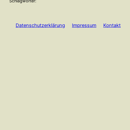
Schlagwörter:
Datenschutzerklärung
Impressum
Kontakt