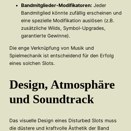
Bandmitglieder-Modifikatoren:
Jeder
Bandmitglied könnte zufällig erscheinen und
eine spezielle Modifikation auslösen (z.B.
zusätzliche Wilds, Symbol-Upgrades,
garantierte Gewinne).
Die enge Verknüpfung von Musik und
Spielmechanik ist entscheidend für den Erfolg
eines solchen Slots.
Design, Atmosphäre
und Soundtrack
Das visuelle Design eines Disturbed Slots muss
die düstere und kraftvolle Ästhetik der Band