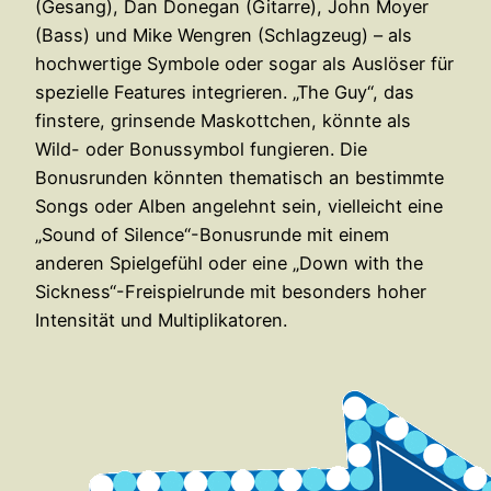
(Gesang), Dan Donegan (Gitarre), John Moyer
(Bass) und Mike Wengren (Schlagzeug) – als
hochwertige Symbole oder sogar als Auslöser für
spezielle Features integrieren. „The Guy“, das
finstere, grinsende Maskottchen, könnte als
Wild- oder Bonussymbol fungieren. Die
Bonusrunden könnten thematisch an bestimmte
Songs oder Alben angelehnt sein, vielleicht eine
„Sound of Silence“-Bonusrunde mit einem
anderen Spielgefühl oder eine „Down with the
Sickness“-Freispielrunde mit besonders hoher
Intensität und Multiplikatoren.