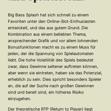
Big Bass Splash hat sich schnell zu einem
Favoriten unter den Online-Slot-Enthusiasten
entwickelt, und das aus gutem Grund. Die
Kombination aus einem beliebten Thema,
ansprechender Grafik und vor allem lohnenden
Bonusfunktionen macht es zu einem Muss für
jeden, der die Spannung von Spielautomaten
liebt. Die hohe Volatilität des Spiels bedeutet
zwar, dass Gewinne seltener auftreten können,
aber wenn sie eintreten, haben sie das Potenzial,
erheblich zu sein. Dies spricht besonders Spieler
an, die auf der Suche nach großen Gewinnen
sind und bereit sind, ein höheres Risiko
einzugehen.
Der theoretische RTP (Return to Player) liegt