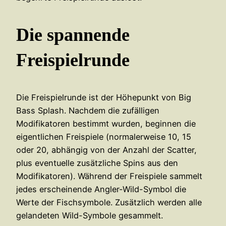
Die spannende
Freispielrunde
Die Freispielrunde ist der Höhepunkt von Big
Bass Splash. Nachdem die zufälligen
Modifikatoren bestimmt wurden, beginnen die
eigentlichen Freispiele (normalerweise 10, 15
oder 20, abhängig von der Anzahl der Scatter,
plus eventuelle zusätzliche Spins aus den
Modifikatoren). Während der Freispiele sammelt
jedes erscheinende Angler-Wild-Symbol die
Werte der Fischsymbole. Zusätzlich werden alle
gelandeten Wild-Symbole gesammelt.