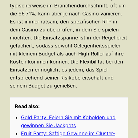
typischerweise im Branchendurchschnitt, oft um
die 96,71%, kann aber je nach Casino variieren.
Es ist immer ratsam, den spezifischen RTP in
dem Casino zu überprüfen, in dem Sie spielen
möchten. Die Einsatzspanne ist in der Regel breit
gefächert, sodass sowohl Gelegenheitsspieler
mit kleinem Budget als auch High Roller auf ihre
Kosten kommen können. Die Flexibilität bei den
Einsätzen ermöglicht es jedem, das Spiel
entsprechend seiner Risikobereitschaft und
seinem Budget zu genießen.
Read also:
Gold Party: Feiern Sie mit Kobolden und
gewinnen Sie Jackpots
Fruit Party: Saftige Gewinne im Cluster-