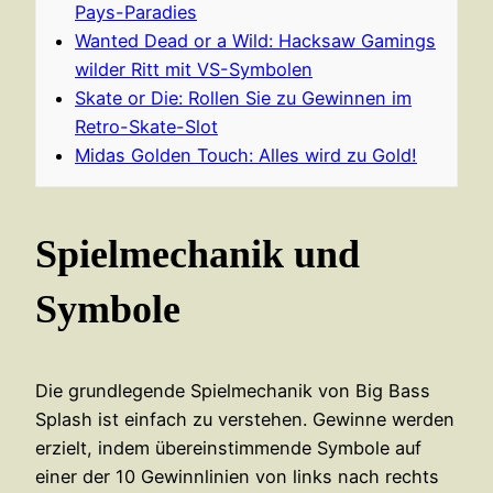
Pays-Paradies
Wanted Dead or a Wild: Hacksaw Gamings
wilder Ritt mit VS-Symbolen
Skate or Die: Rollen Sie zu Gewinnen im
Retro-Skate-Slot
Midas Golden Touch: Alles wird zu Gold!
Spielmechanik und
Symbole
Die grundlegende Spielmechanik von Big Bass
Splash ist einfach zu verstehen. Gewinne werden
erzielt, indem übereinstimmende Symbole auf
einer der 10 Gewinnlinien von links nach rechts