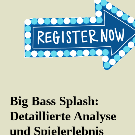
Big Bass Splash:
Detaillierte Analyse
und Spielerlebnis