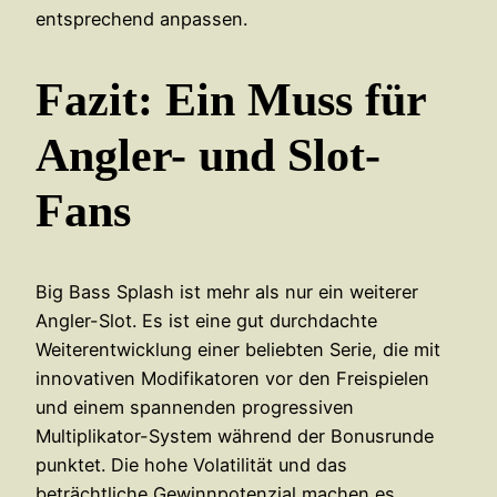
entsprechend anpassen.
Fazit: Ein Muss für
Angler- und Slot-
Fans
Big Bass Splash ist mehr als nur ein weiterer
Angler-Slot. Es ist eine gut durchdachte
Weiterentwicklung einer beliebten Serie, die mit
innovativen Modifikatoren vor den Freispielen
und einem spannenden progressiven
Multiplikator-System während der Bonusrunde
punktet. Die hohe Volatilität und das
beträchtliche Gewinnpotenzial machen es