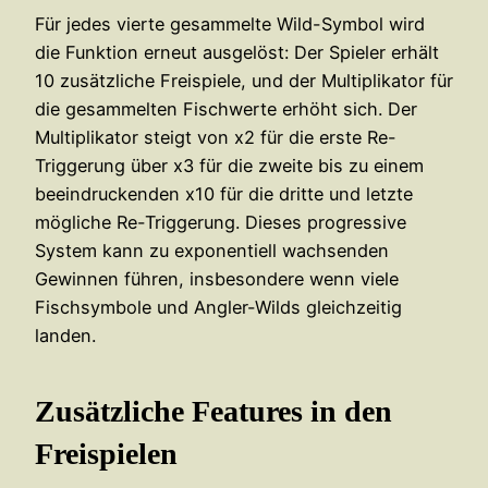
Für jedes vierte gesammelte Wild-Symbol wird
die Funktion erneut ausgelöst: Der Spieler erhält
10 zusätzliche Freispiele, und der Multiplikator für
die gesammelten Fischwerte erhöht sich. Der
Multiplikator steigt von x2 für die erste Re-
Triggerung über x3 für die zweite bis zu einem
beeindruckenden x10 für die dritte und letzte
mögliche Re-Triggerung. Dieses progressive
System kann zu exponentiell wachsenden
Gewinnen führen, insbesondere wenn viele
Fischsymbole und Angler-Wilds gleichzeitig
landen.
Zusätzliche Features in den
Freispielen