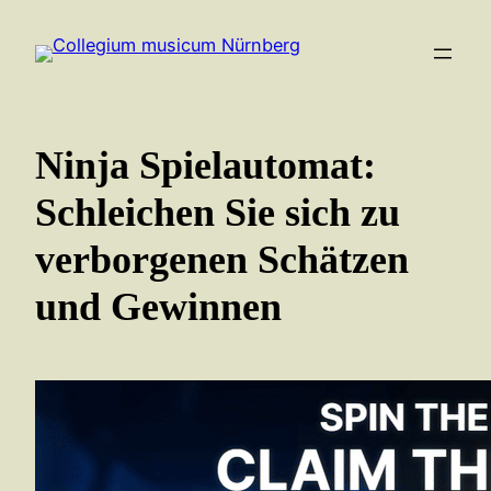
Zum
Inhalt
springen
Ninja Spielautomat:
Schleichen Sie sich zu
verborgenen Schätzen
und Gewinnen