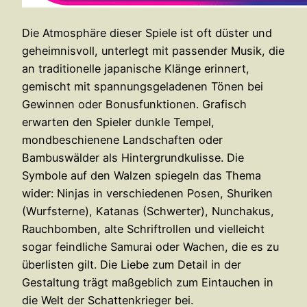
Die Atmosphäre dieser Spiele ist oft düster und
geheimnisvoll, unterlegt mit passender Musik, die
an traditionelle japanische Klänge erinnert,
gemischt mit spannungsgeladenen Tönen bei
Gewinnen oder Bonusfunktionen. Grafisch
erwarten den Spieler dunkle Tempel,
mondbeschienene Landschaften oder
Bambuswälder als Hintergrundkulisse. Die
Symbole auf den Walzen spiegeln das Thema
wider: Ninjas in verschiedenen Posen, Shuriken
(Wurfsterne), Katanas (Schwerter), Nunchakus,
Rauchbomben, alte Schriftrollen und vielleicht
sogar feindliche Samurai oder Wachen, die es zu
überlisten gilt. Die Liebe zum Detail in der
Gestaltung trägt maßgeblich zum Eintauchen in
die Welt der Schattenkrieger bei.