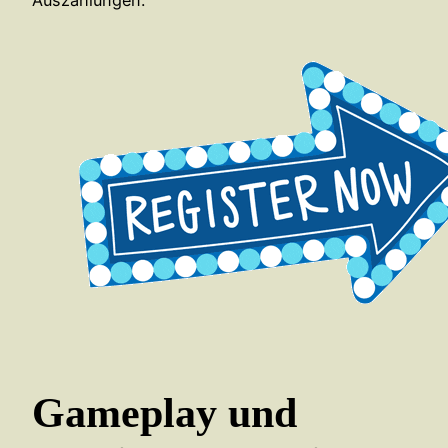
Gameplay und