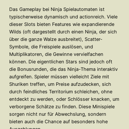
Das Gameplay bei Ninja Spielautomaten ist
typischerweise dynamisch und actionreich. Viele
dieser Slots bieten Features wie expandierende
Wilds (oft dargestellt durch einen Ninja, der sich
über die ganze Walze ausbreitet), Scatter-
Symbole, die Freispiele auslösen, und
Multiplikatoren, die Gewinne vervielfachen
können. Die eigentlichen Stars sind jedoch oft
die Bonusrunden, die das Ninja-Thema interaktiv
aufgreifen. Spieler müssen vielleicht Ziele mit
Shuriken treffen, um Preise aufzudecken, sich
durch feindliches Territorium schleichen, ohne
entdeckt zu werden, oder Schlösser knacken, um
verborgene Schätze zu finden. Diese Minispiele
sorgen nicht nur für Abwechslung, sondern
bieten auch die Chance auf besonders hohe
Auszahlungen.