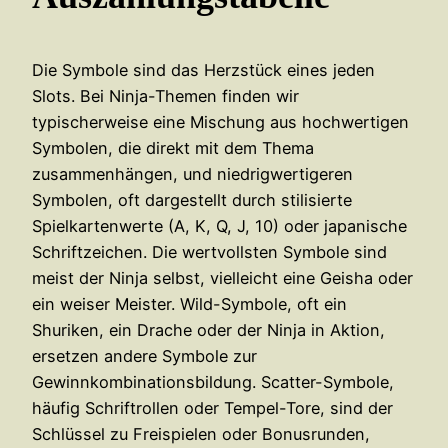
Die Symbole sind das Herzstück eines jeden
Slots. Bei Ninja-Themen finden wir
typischerweise eine Mischung aus hochwertigen
Symbolen, die direkt mit dem Thema
zusammenhängen, und niedrigwertigeren
Symbolen, oft dargestellt durch stilisierte
Spielkartenwerte (A, K, Q, J, 10) oder japanische
Schriftzeichen. Die wertvollsten Symbole sind
meist der Ninja selbst, vielleicht eine Geisha oder
ein weiser Meister. Wild-Symbole, oft ein
Shuriken, ein Drache oder der Ninja in Aktion,
ersetzen andere Symbole zur
Gewinnkombinationsbildung. Scatter-Symbole,
häufig Schriftrollen oder Tempel-Tore, sind der
Schlüssel zu Freispielen oder Bonusrunden,