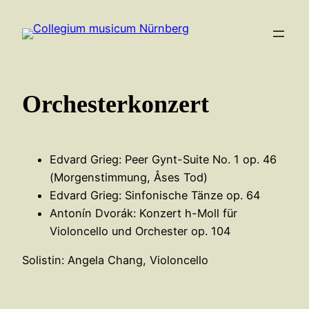
Zum
Inhalt
springen
Orchesterkonzert
Edvard Grieg: Peer Gynt-Suite No. 1 op. 46
(Morgenstimmung, Åses Tod)
Edvard Grieg: Sinfonische Tänze op. 64
Antonín Dvorák: Konzert h-Moll für
Violoncello und Orchester op. 104
Solistin: Angela Chang, Violoncello